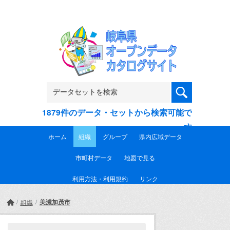
Skip to main content
1879件のデータ・セットから検索可能で
す
ホーム
組織
グループ
県内広域データ
市町村データ
地図で見る
利用方法・利用規約
リンク
美濃加茂市
組織