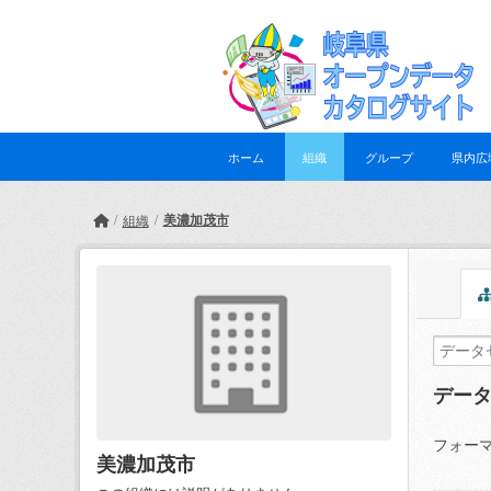
Skip to main content
ホーム
組織
グループ
県内広
美濃加茂市
組織
デー
フォーマ
美濃加茂市