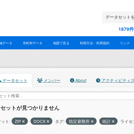
187
域データ
市町村データ
地図で見る
利用方法・利用規約
リンク
データセット
メンバー
About
アクティビティ
タセットが見つかりません
ット:
ZIP
DOCX
タグ:
指定避難所
統計
ライセ