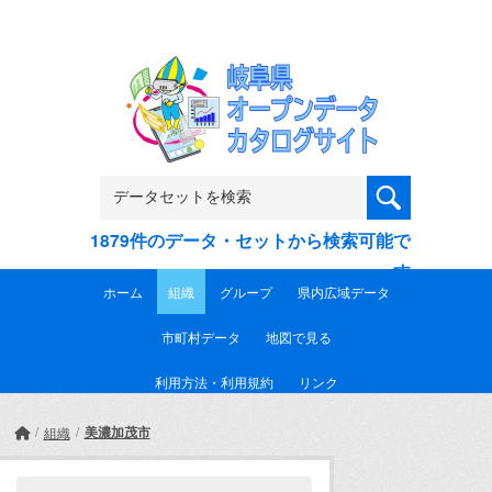
Skip to main content
1879件のデータ・セットから検索可能で
す
ホーム
組織
グループ
県内広域データ
市町村データ
地図で見る
利用方法・利用規約
リンク
美濃加茂市
組織