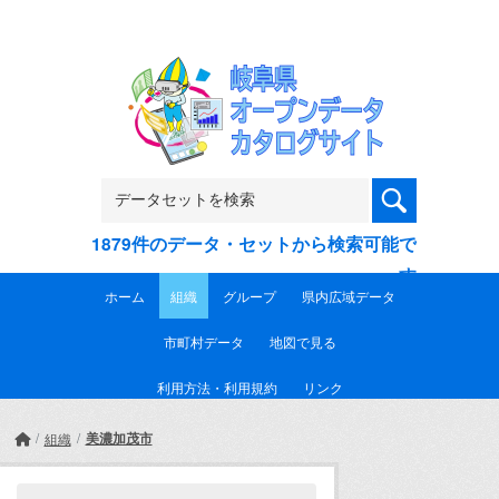
Skip to main content
1879件のデータ・セットから検索可能で
す
ホーム
組織
グループ
県内広域データ
市町村データ
地図で見る
利用方法・利用規約
リンク
美濃加茂市
組織