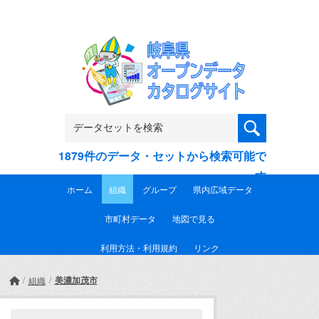
Skip to main content
1879件のデータ・セットから検索可能で
す
ホーム
組織
グループ
県内広域データ
市町村データ
地図で見る
利用方法・利用規約
リンク
美濃加茂市
組織