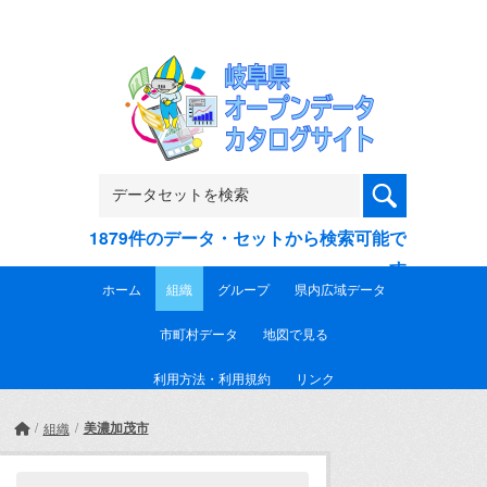
Skip to main content
1879件のデータ・セットから検索可能で
す
ホーム
組織
グループ
県内広域データ
市町村データ
地図で見る
利用方法・利用規約
リンク
美濃加茂市
組織