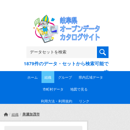
Skip to main content
1879件のデータ・セットから検索可能で
す
ホーム
組織
グループ
県内広域データ
市町村データ
地図で見る
利用方法・利用規約
リンク
美濃加茂市
組織