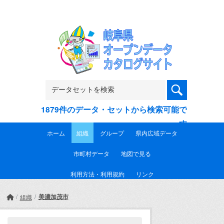
Skip to main content
1879件のデータ・セットから検索可能で
す
ホーム
組織
グループ
県内広域データ
市町村データ
地図で見る
利用方法・利用規約
リンク
美濃加茂市
組織