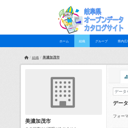
Skip to main content
ホーム
組織
グループ
県内広
美濃加茂市
組織
デー
フォーマ
美濃加茂市