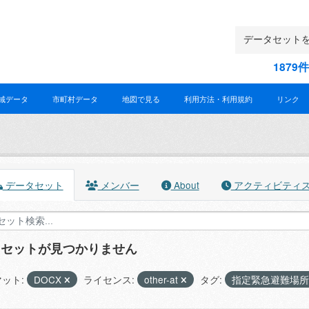
187
域データ
市町村データ
地図で見る
利用方法・利用規約
リンク
データセット
メンバー
About
アクティビティ
タセットが見つかりません
ット:
DOCX
ライセンス:
other-at
タグ:
指定緊急避難場