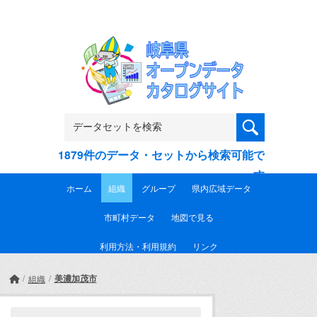
Skip to main content
1879件のデータ・セットから検索可能で
す
ホーム
組織
グループ
県内広域データ
市町村データ
地図で見る
利用方法・利用規約
リンク
美濃加茂市
組織