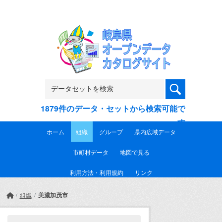
Skip to main content
1879件のデータ・セットから検索可能で
す
ホーム
組織
グループ
県内広域データ
市町村データ
地図で見る
利用方法・利用規約
リンク
美濃加茂市
組織