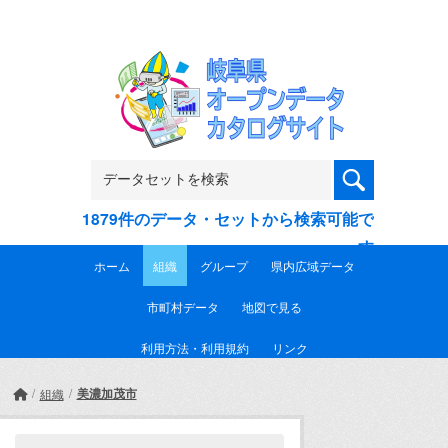
Skip to main content
1879件のデータ・セットから検索可能で
す
ホーム
組織
グループ
県内広域データ
市町村データ
地図で見る
利用方法・利用規約
リンク
美濃加茂市
組織