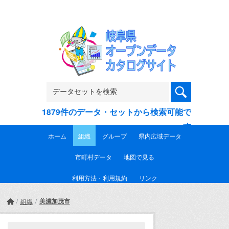
Skip to main content
1879件のデータ・セットから検索可能で
す
ホーム
組織
グループ
県内広域データ
市町村データ
地図で見る
利用方法・利用規約
リンク
美濃加茂市
組織