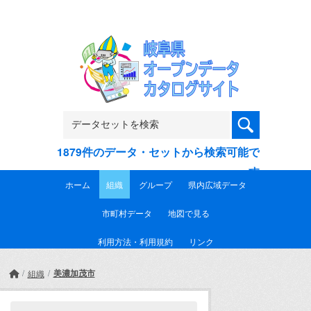
Skip to main content
1879件のデータ・セットから検索可能で
す
ホーム
組織
グループ
県内広域データ
市町村データ
地図で見る
利用方法・利用規約
リンク
美濃加茂市
組織