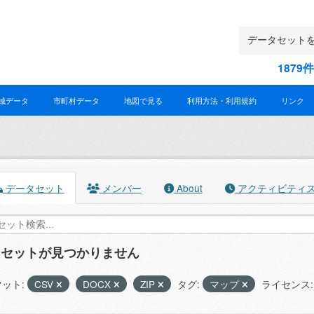
187
域データ
市町村データ
地図で見る
利用方法・利用規約
リンク
データセット
メンバー
About
アクティビティ
タセットが見つかりません
ット:
CSV
DOCX
ZIP
タグ:
マップ
ライセンス: