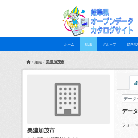
Skip to main content
ホーム
組織
グループ
県内広
美濃加茂市
組織
デー
フォーマ
美濃加茂市