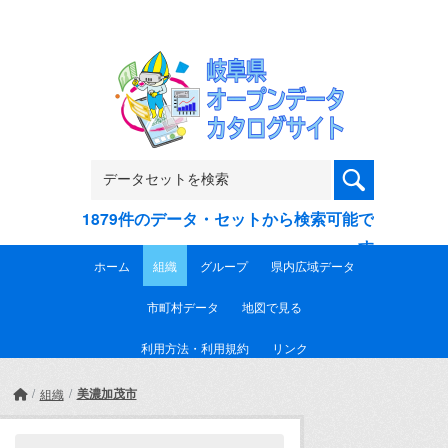
Skip to main content
1879件のデータ・セットから検索可能で
す
ホーム
組織
グループ
県内広域データ
市町村データ
地図で見る
利用方法・利用規約
リンク
美濃加茂市
組織