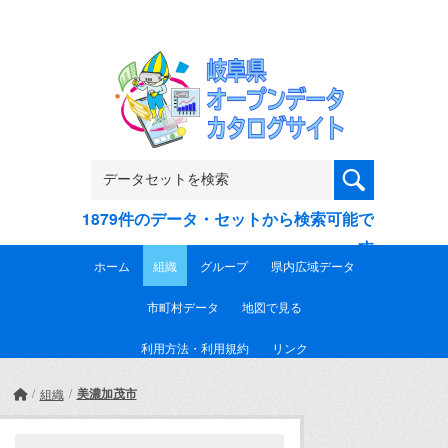
Skip to main content
1879件のデータ・セットから検索可能で
す
ホーム
組織
グループ
県内広域データ
市町村データ
地図で見る
利用方法・利用規約
リンク
美濃加茂市
組織