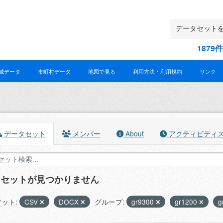
187
域データ
市町村データ
地図で見る
利用方法・利用規約
リンク
データセット
メンバー
About
アクティビティ
タセットが見つかりません
ット:
CSV
DOCX
グループ:
gr9300
gr1200
g