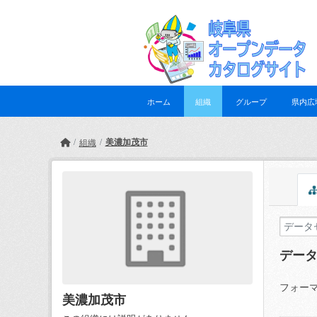
Skip to main content
ホーム
組織
グループ
県内広
美濃加茂市
組織
デー
フォーマ
美濃加茂市