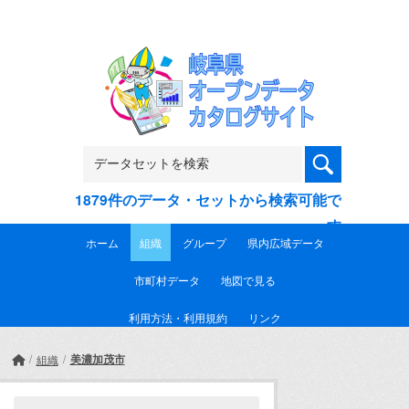
Skip to main content
1879件のデータ・セットから検索可能で
す
ホーム
組織
グループ
県内広域データ
市町村データ
地図で見る
利用方法・利用規約
リンク
美濃加茂市
組織