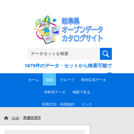
Skip to main content
1879件のデータ・セットから検索可能で
す
ホーム
組織
グループ
県内広域データ
市町村データ
地図で見る
利用方法・利用規約
リンク
美濃加茂市
組織