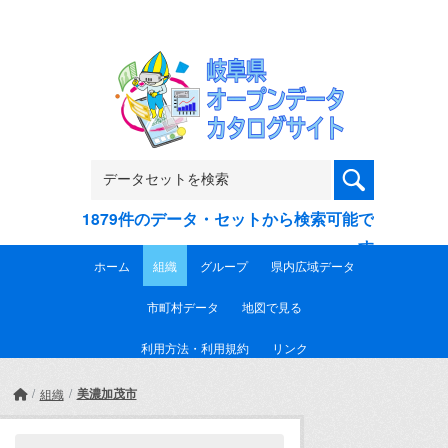
Skip to main content
1879件のデータ・セットから検索可能で
す
ホーム
組織
グループ
県内広域データ
市町村データ
地図で見る
利用方法・利用規約
リンク
美濃加茂市
組織