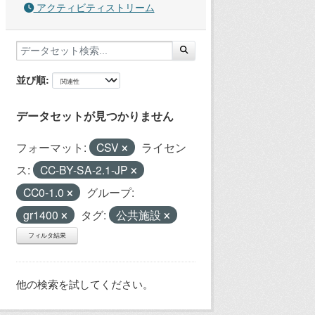
アクティビティストリーム
並び順
データセットが見つかりません
フォーマット:
CSV
ライセン
ス:
CC-BY-SA-2.1-JP
CC0-1.0
グループ:
gr1400
タグ:
公共施設
フィルタ結果
他の検索を試してください。