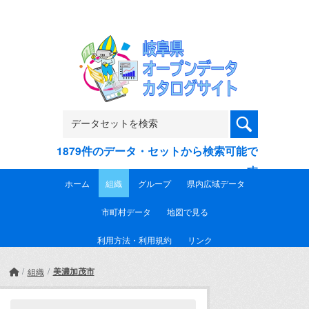
Skip to main content
1879件のデータ・セットから検索可能で
す
ホーム
組織
グループ
県内広域データ
市町村データ
地図で見る
利用方法・利用規約
リンク
美濃加茂市
組織