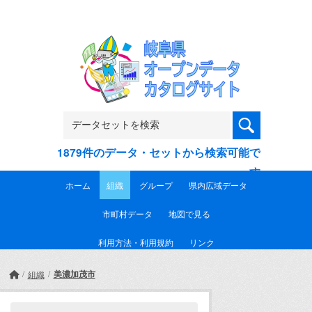
Skip to main content
1879件のデータ・セットから検索可能で
す
ホーム
組織
グループ
県内広域データ
市町村データ
地図で見る
利用方法・利用規約
リンク
美濃加茂市
組織