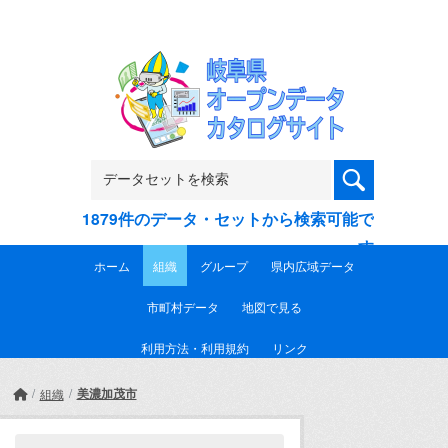
Skip to main content
1879件のデータ・セットから検索可能で
す
ホーム
組織
グループ
県内広域データ
市町村データ
地図で見る
利用方法・利用規約
リンク
美濃加茂市
組織