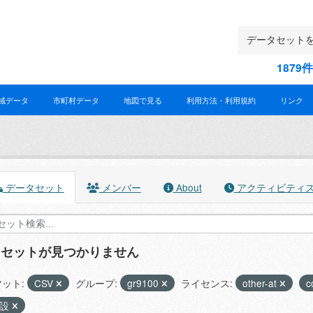
187
域データ
市町村データ
地図で見る
利用方法・利用規約
リンク
データセット
メンバー
About
アクティビティ
タセットが見つかりません
ット:
CSV
グループ:
gr9100
ライセンス:
other-at
c
施設