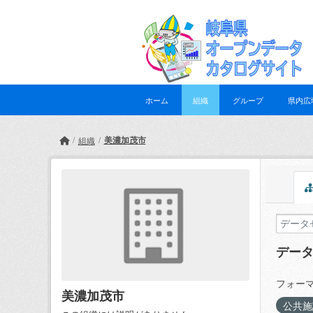
Skip to main content
ホーム
組織
グループ
県内広
美濃加茂市
組織
デー
フォーマ
美濃加茂市
公共