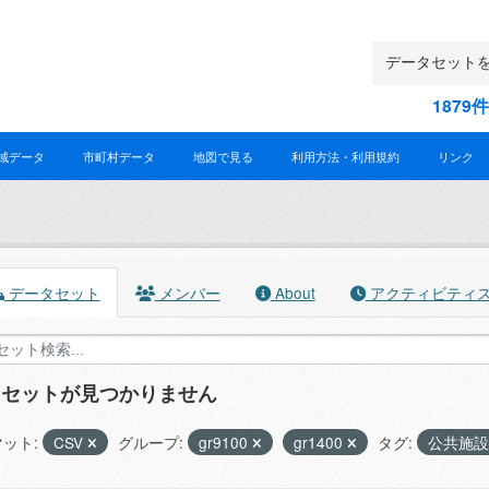
187
域データ
市町村データ
地図で見る
利用方法・利用規約
リンク
データセット
メンバー
About
アクティビティ
タセットが見つかりません
ット:
CSV
グループ:
gr9100
gr1400
タグ:
公共施