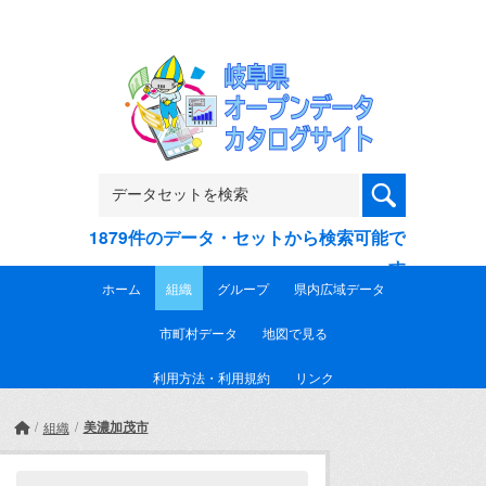
Skip to main content
1879件のデータ・セットから検索可能で
す
ホーム
組織
グループ
県内広域データ
市町村データ
地図で見る
利用方法・利用規約
リンク
美濃加茂市
組織