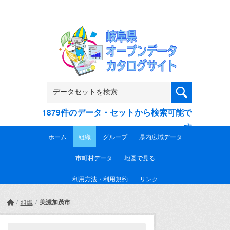
Skip to main content
1879件のデータ・セットから検索可能で
す
ホーム
組織
グループ
県内広域データ
市町村データ
地図で見る
利用方法・利用規約
リンク
美濃加茂市
組織