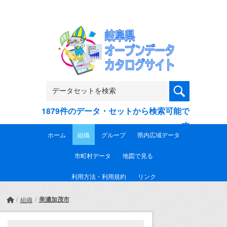
Skip to main content
1879件のデータ・セットから検索可能で
す
ホーム
組織
グループ
県内広域データ
市町村データ
地図で見る
利用方法・利用規約
リンク
美濃加茂市
組織