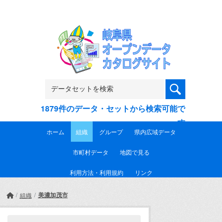
Skip to main content
1879件のデータ・セットから検索可能で
す
ホーム
組織
グループ
県内広域データ
市町村データ
地図で見る
利用方法・利用規約
リンク
美濃加茂市
組織