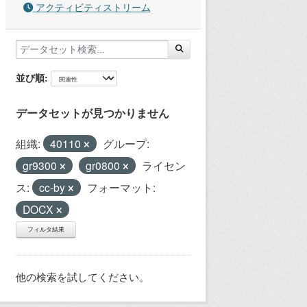
アクティビティストリーム
並び順
データセットが見つかりません
組織:
40110
グループ:
gr9300
gr0800
ライセン
ス:
cc-by
フォーマット:
DOCX
フィルタ結果
他の検索を試してください。