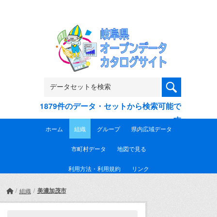
Skip to main content
1879件のデータ・セットから検索可能で
す
ホーム
組織
グループ
県内広域データ
市町村データ
地図で見る
利用方法・利用規約
リンク
美濃加茂市
組織