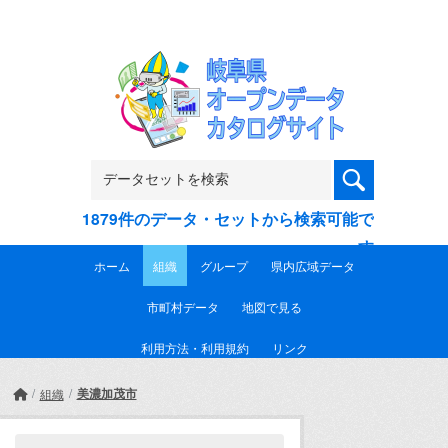
Skip to main content
1879件のデータ・セットから検索可能で
す
ホーム
組織
グループ
県内広域データ
市町村データ
地図で見る
利用方法・利用規約
リンク
美濃加茂市
組織