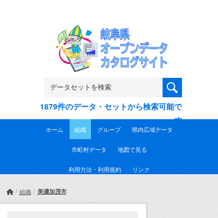
Skip to main content
1879件のデータ・セットから検索可能で
す
ホーム
組織
グループ
県内広域データ
市町村データ
地図で見る
利用方法・利用規約
リンク
美濃加茂市
組織