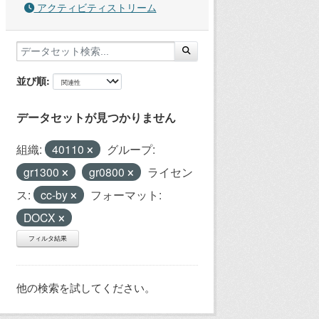
アクティビティストリーム
並び順
データセットが見つかりません
組織:
40110
グループ:
gr1300
gr0800
ライセン
ス:
cc-by
フォーマット:
DOCX
フィルタ結果
他の検索を試してください。