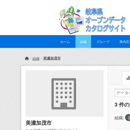
Skip to main content
ホーム
組織
グループ
県内広
美濃加茂市
組織
3 件
組織:
美濃加茂市