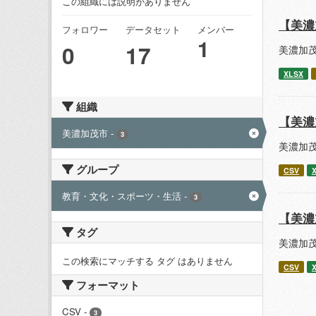
この組織には説明がありません
【美濃
フォロワー
データセット
メンバー
1
0
17
美濃加
XLSX
組織
【美濃
美濃加茂市
-
3
美濃加
グループ
CSV
教育・文化・スポーツ・生活
-
3
【美濃
タグ
美濃加
この検索にマッチする タグ はありません
CSV
フォーマット
CSV
-
3