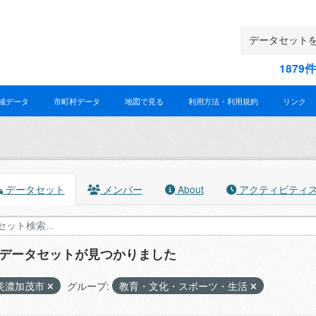
187
域データ
市町村データ
地図で見る
利用方法・利用規約
リンク
データセット
メンバー
About
アクティビティ
のデータセットが見つかりました
美濃加茂市
グループ:
教育・文化・スポーツ・生活