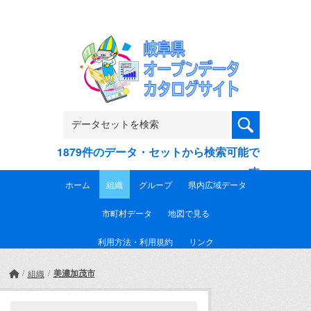
Skip to main content
1879件のデータ・セットから検索可能で
す
ホーム
組織
グループ
県内広域データ
市町村データ
地図で見る
利用方法・利用規約
リンク
美濃加茂市
組織