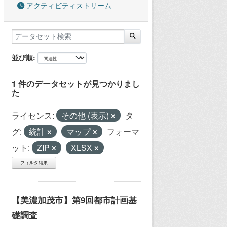
アクティビティストリーム
並び順
1 件のデータセットが見つかりまし
た
ライセンス:
その他 (表示)
タ
グ:
統計
マップ
フォーマ
ット:
ZIP
XLSX
フィルタ結果
【美濃加茂市】第9回都市計画基
礎調査