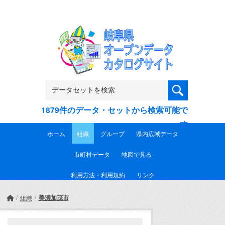
Skip to main content
1879件のデータ・セットから検索可能で
す
ホーム
組織
グループ
県内広域データ
市町村データ
地図で見る
利用方法・利用規約
リンク
美濃加茂市
組織