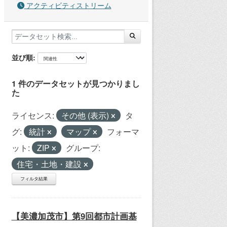
アクティビティストリーム
並び順
1 件のデータセットが見つかりまし
た
ライセンス:
その他 (表示)
タ
グ:
統計
マップ
フォーマ
ット:
ZIP
グループ:
住宅・土地・建設
フィルタ結果
【美濃加茂市】第9回都市計画基