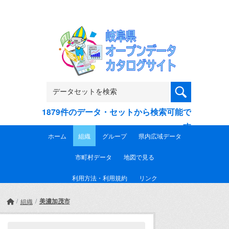
Skip to main content
1879件のデータ・セットから検索可能で
す
ホーム
組織
グループ
県内広域データ
市町村データ
地図で見る
利用方法・利用規約
リンク
美濃加茂市
組織