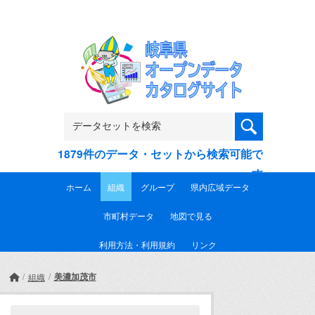
Skip to main content
1879件のデータ・セットから検索可能で
す
ホーム
組織
グループ
県内広域データ
市町村データ
地図で見る
利用方法・利用規約
リンク
美濃加茂市
組織