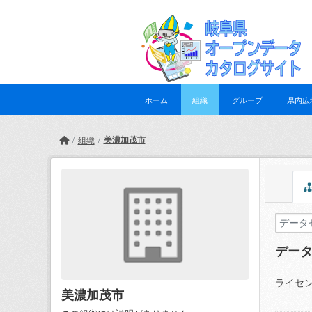
Skip to main content
ホーム
組織
グループ
県内広
美濃加茂市
組織
デー
ライセン
美濃加茂市