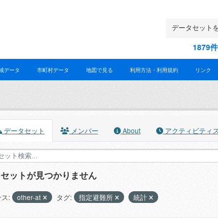
187
域データ
市町村データ
地図で見る
利用方法・利用規約
リンク
データセット
メンバー
About
アクティビティ
タセットが見つかりません
ス:
other-at
タグ:
指定避難所
統計