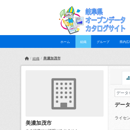
Skip to main content
ホーム
組織
グループ
県内広
美濃加茂市
組織
デー
ライセン
美濃加茂市