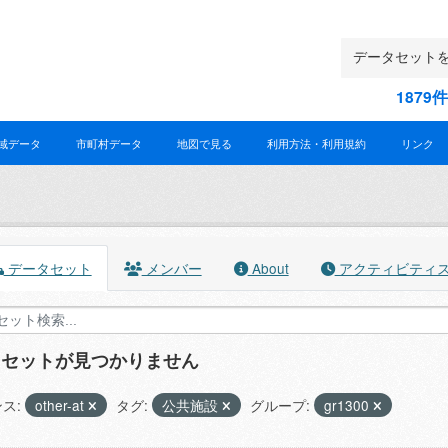
187
域データ
市町村データ
地図で見る
利用方法・利用規約
リンク
データセット
メンバー
About
アクティビティ
タセットが見つかりません
ス:
other-at
タグ:
公共施設
グループ:
gr1300