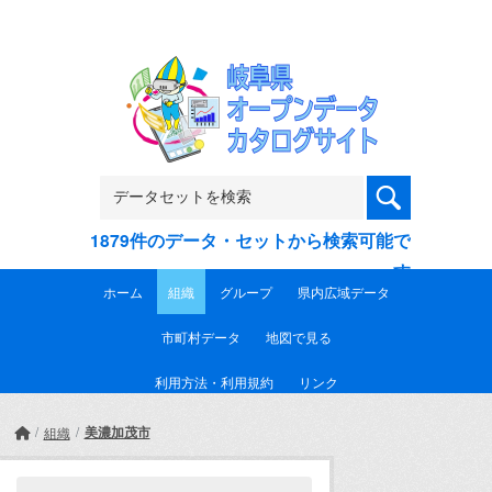
Skip to main content
1879件のデータ・セットから検索可能で
す
ホーム
組織
グループ
県内広域データ
市町村データ
地図で見る
利用方法・利用規約
リンク
美濃加茂市
組織