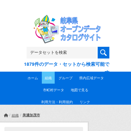
Skip to main content
1879件のデータ・セットから検索可能で
す
ホーム
組織
グループ
県内広域データ
市町村データ
地図で見る
利用方法・利用規約
リンク
美濃加茂市
組織