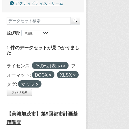
アクティビティストリーム
並び順
1 件のデータセットが見つかりまし
た
ライセンス:
その他 (表示)
フ
ォーマット:
DOCX
XLSX
タグ:
マップ
フィルタ結果
【美濃加茂市】第9回都市計画基
礎調査