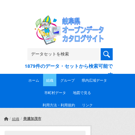
Skip to main content
1879件のデータ・セットから検索可能で
す
ホーム
組織
グループ
県内広域データ
市町村データ
地図で見る
利用方法・利用規約
リンク
美濃加茂市
組織