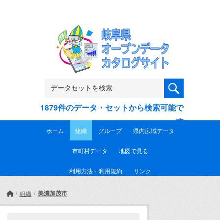
Skip to main content
1879件のデータ・セットから検索可能で
す
ホーム
組織
グループ
県内広域データ
市町村データ
地図で見る
利用方法・利用規約
リンク
美濃加茂市
組織