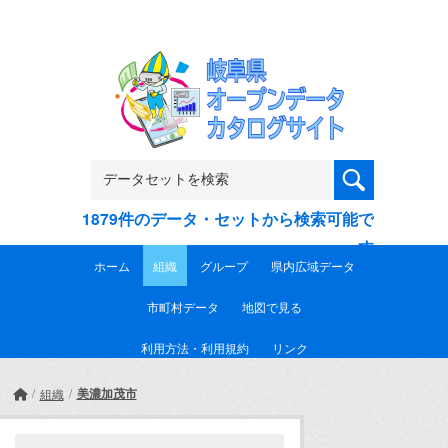
Skip to main content
1879件のデータ・セットから検索可能で
す
ホーム
組織
グループ
県内広域データ
市町村データ
地図で見る
利用方法・利用規約
リンク
美濃加茂市
組織