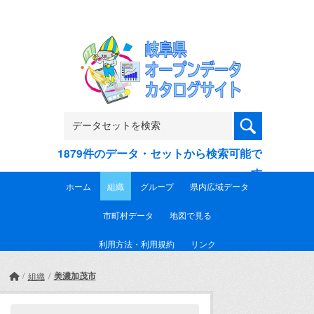
Skip to main content
1879件のデータ・セットから検索可能で
す
ホーム
組織
グループ
県内広域データ
市町村データ
地図で見る
利用方法・利用規約
リンク
美濃加茂市
組織