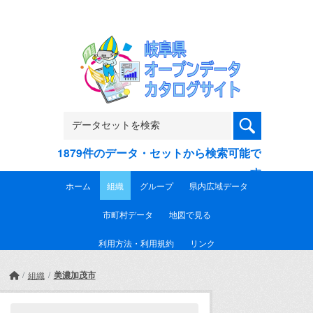
Skip to main content
1879件のデータ・セットから検索可能で
す
ホーム
組織
グループ
県内広域データ
市町村データ
地図で見る
利用方法・利用規約
リンク
美濃加茂市
組織