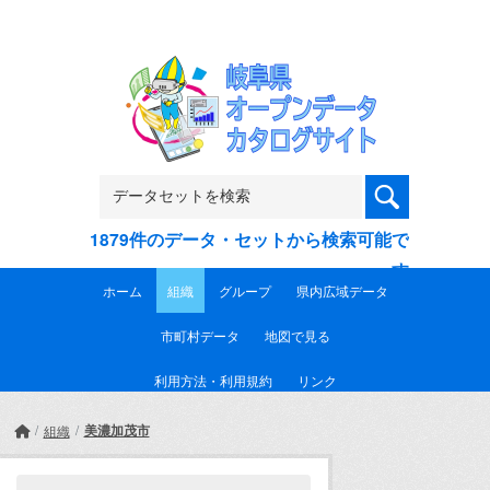
Skip to main content
1879件のデータ・セットから検索可能で
す
ホーム
組織
グループ
県内広域データ
市町村データ
地図で見る
利用方法・利用規約
リンク
美濃加茂市
組織