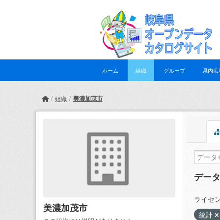
Skip to main content
ホーム
組織
グループ
県内広
美濃加茂市
組織
デー
ライセン
美濃加茂市
統計