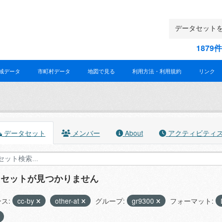
187
域データ
市町村データ
地図で見る
利用方法・利用規約
リンク
データセット
メンバー
About
アクティビティ
タセットが見つかりません
ス:
cc-by
other-at
グループ:
gr9300
フォーマット: