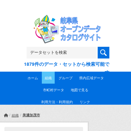
Skip to main content
1879件のデータ・セットから検索可能で
す
ホーム
組織
グループ
県内広域データ
市町村データ
地図で見る
利用方法・利用規約
リンク
美濃加茂市
組織